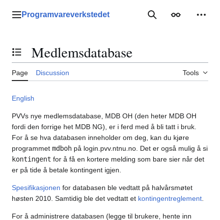
Jump
to
Programvareverkstedet
Main menu
Search
Appearance
Perso
content
Medlemsdatabase
Toggle the table of contents
Page
Discussion
Tools
English
PVVs nye medlemsdatabase, MDB OH (den heter MDB OH
fordi den forrige het MDB NG), er i ferd med å bli tatt i bruk.
For å se hva databasen inneholder om deg, kan du kjøre
programmet
mdboh
på login.pvv.ntnu.no. Det er også mulig å si
kontingent
for å få en kortere melding som bare sier når det
er på tide å betale kontingent igjen.
Spesifikasjonen
for databasen ble vedtatt på halvårsmøtet
høsten 2010. Samtidig ble det vedtatt et
kontingentreglement
.
For å administrere databasen (legge til brukere, hente inn