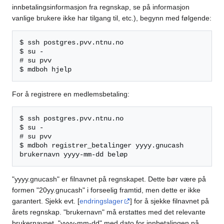
innbetalingsinformasjon fra regnskap, se på informasjon
vanlige brukere ikke har tilgang til, etc.), begynn med følgende:
$ ssh postgres.pvv.ntnu.no

$ su -

# su pvv

For å registrere en medlemsbetaling:
$ ssh postgres.pvv.ntnu.no

$ su -

# su pvv

$ mdboh registrer_betalinger yyyy.gnucash

"yyyy.gnucash" er filnavnet på regnskapet. Dette bør være på
formen "20yy.gnucash" i forseelig framtid, men dette er ikke
garantert. Sjekk evt. [
endringslager
] for å sjekke filnavnet på
årets regnskap. "brukernavn" må erstattes med det relevante
brukernavnet, "yyyy-mm-dd" med dato for innbetalingen på