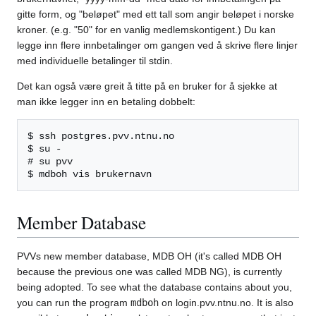
gitte form, og "beløpet" med ett tall som angir beløpet i norske
kroner. (e.g. "50" for en vanlig medlemskontigent.) Du kan
legge inn flere innbetalinger om gangen ved å skrive flere linjer
med individuelle betalinger til stdin.
Det kan også være greit å titte på en bruker for å sjekke at
man ikke legger inn en betaling dobbelt:
$ ssh postgres.pvv.ntnu.no

$ su -

# su pvv

Member Database
PVVs new member database, MDB OH (it's called MDB OH
because the previous one was called MDB NG), is currently
being adopted. To see what the database contains about you,
you can run the program
mdboh
on login.pvv.ntnu.no. It is also