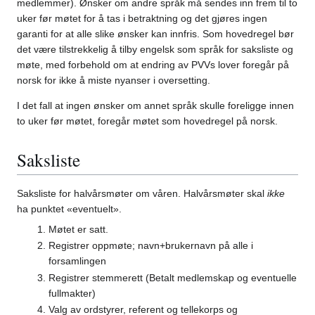
medlemmer). Ønsker om andre språk må sendes inn frem til to
uker før møtet for å tas i betraktning og det gjøres ingen
garanti for at alle slike ønsker kan innfris. Som hovedregel bør
det være tilstrekkelig å tilby engelsk som språk for saksliste og
møte, med forbehold om at endring av PVVs lover foregår på
norsk for ikke å miste nyanser i oversetting.
I det fall at ingen ønsker om annet språk skulle foreligge innen
to uker før møtet, foregår møtet som hovedregel på norsk.
Saksliste
Saksliste for halvårsmøter om våren. Halvårsmøter skal
ikke
ha punktet «eventuelt».
Møtet er satt.
Registrer oppmøte; navn+brukernavn på alle i
forsamlingen
Registrer stemmerett (Betalt medlemskap og eventuelle
fullmakter)
Valg av ordstyrer, referent og tellekorps og