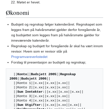
Møtet er hevet.
Økonomi
Budsjett og regnskap følger kalenderåret. Regnskapet som
legges fram på halvårsmøtet gjelder derfor foregående år,
og budsjettet som legges fram på halvårsmøte gjelder for
inneværende kalenderår.
Regnskap og budsjett for foregående år skal ha vært innom
revisor. Hvem som er revisor står på
Programvareverkstedet
Forslag til presentasjon av budsjett og regnskap;
  ||
Konto
||
Budsjett 2005
||
Regnskap 
2005
||
Budsjett 2006
||

  ||Konto 1||x.xx||x.xx||x.xx||

  ||Konto 2||x.xx||x.xx||x.xx||

  ||
Sum Inntekter:
||x.xx||x.xx||x.xx||

  ||Konto 3||x.xx||x.xx||x.xx||

  ||Konto 4||x.xx||x.xx||x.xx||

  ||
Sum Utgifter:
||x.xx||x.xx||x.xx||
