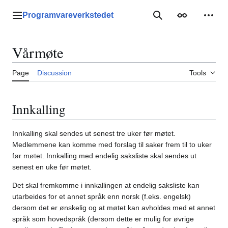
Jump
to
Programvareverkstedet
Main menu
Search
Appearance
Perso
content
Vårmøte
Page
Discussion
Tools
Innkalling
Innkalling skal sendes ut senest tre uker før møtet.
Medlemmene kan komme med forslag til saker frem til to uker
før møtet. Innkalling med endelig saksliste skal sendes ut
senest en uke før møtet.
Det skal fremkomme i innkallingen at endelig saksliste kan
utarbeides for et annet språk enn norsk (f.eks. engelsk)
dersom det er ønskelig og at møtet kan avholdes med et annet
språk som hovedspråk (dersom dette er mulig for øvrige