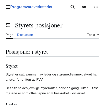
Jump
to
Programvareverkstedet
Main menu
Search
Appearance
Perso
content
Styrets posisjoner
Toggle the table of contents
Page
Discussion
Tools
Posisjoner i styret
Styret
Styret er satt sammen av leder og styremedlemmer, styret har
ansvar for driften av PVV.
Det bør holdes jevnlige styremøter, helst en gang i uken. Disse
møtene er som oftest åpne som beskrebet i lovverket.
Leder