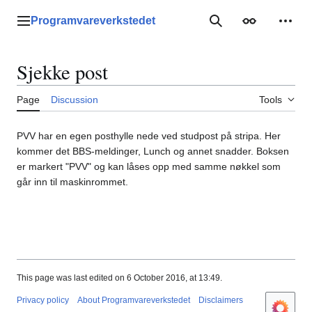
Jump
to
Programvareverkstedet
Main menu
Search
Appearance
Perso
content
Sjekke post
Page
Discussion
Tools
PVV har en egen posthylle nede ved studpost på stripa. Her
kommer det BBS-meldinger, Lunch og annet snadder. Boksen
er markert "PVV" og kan låses opp med samme nøkkel som
går inn til maskinrommet.
This page was last edited on 6 October 2016, at 13:49.
Privacy policy
About Programvareverkstedet
Disclaimers