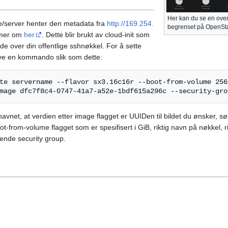
Her kan du se en over
e/server henter den metadata fra
http://169.254.
begrenset på OpenSt
 mer om
her
. Dette blir brukt av cloud-init som
nde over din offentlige sshnøkkel. For å sette
ive en kommando slik som dette:
te servername --flavor sx3.16c16r --boot-from-volume 256
avnet, at verdien etter image flagget er UUIDen til bildet du ønsker, sø
-from-volume flagget som er spesifisert i GiB, riktig navn på nøkkel, r
ende security group.