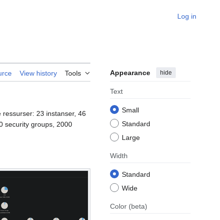
Log in
Appearance
hide
urce
View history
Tools
Text
Small
e ressurser: 23 instanser, 46
Standard
0 security groups, 2000
Large
Width
Standard
Wide
Color
(beta)