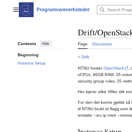
Jump
to
Programvareverkstedet
Main menu
content
Drift/OpenStac
Contents
hide
Page
Discussion
Beginning
<
Drift
Instance Setup
NTNU hoster
OpenStack
,
vCPUs, 66GB RAM, 25 volum, 
security group rules, 25 nett
Her kjører ulike VMer slik s
For den det kunne gjelde så
til NTNU brukt et flagg som i
erstatte --src-ip med --remote
Instance Setup