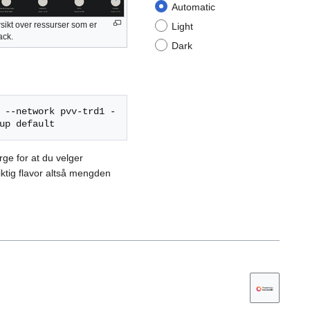
Automatic
sikt over ressurser som er
Light
ack.
Dark
 --network pvv-trd1 -
rge for at du velger
iktig flavor altså mengden