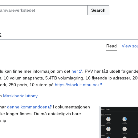
Search
k
Read
View so
 du kan finne mer informasjon om det
her
. PVV har fått utdelt følgend
10 volum snapshots, 5.4TB volumlagring, 16 flytende ip adresser, 20
verk, 250 ports, 10 rutere på
https://stack.it.ntnu.no
.
om
Maskiner/gluttony
.
 har
denne kommandoen
i dokumentasjonen
kke lenger finnes. Du må antakeligvis bare
-ip.