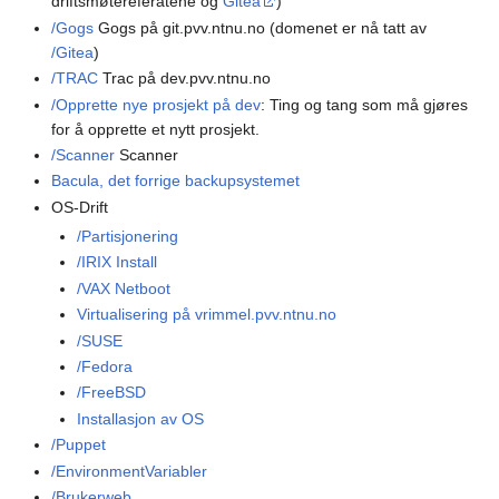
driftsmøtereferatene og
Gitea
)
/Gogs
Gogs på git.pvv.ntnu.no (domenet er nå tatt av
/Gitea
)
/TRAC
Trac på dev.pvv.ntnu.no
/Opprette nye prosjekt på dev
: Ting og tang som må gjøres
for å opprette et nytt prosjekt.
/Scanner
Scanner
Bacula, det forrige backupsystemet
OS-Drift
/Partisjonering
/IRIX Install
/VAX Netboot
Virtualisering på vrimmel.pvv.ntnu.no
/SUSE
/Fedora
/FreeBSD
Installasjon av OS
/Puppet
/EnvironmentVariabler
/Brukerweb