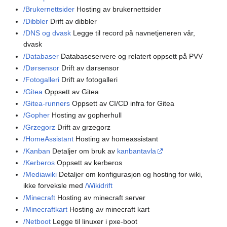
/Brukernettsider
Hosting av brukernettsider
/Dibbler
Drift av dibbler
/DNS og dvask
Legge til record på navnetjeneren vår,
dvask
/Databaser
Databaseservere og relatert oppsett på PVV
/Dørsensor
Drift av dørsensor
/Fotogalleri
Drift av fotogalleri
/Gitea
Oppsett av Gitea
/Gitea-runners
Oppsett av CI/CD infra for Gitea
/Gopher
Hosting av gopherhull
/Grzegorz
Drift av grzegorz
/HomeAssistant
Hosting av homeassistant
/Kanban
Detaljer om bruk av
kanbantavla
/Kerberos
Oppsett av kerberos
/Mediawiki
Detaljer om konfigurasjon og hosting for wiki,
ikke forveksle med
/Wikidrift
/Minecraft
Hosting av minecraft server
/Minecraftkart
Hosting av minecraft kart
/Netboot
Legge til linuxer i pxe-boot