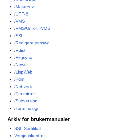
/MakeEnv
/UTF-8
/VMS
/VMS/Unix-til-VMS
/SSL
/Redigere passwd
/Rdist
/Pkgsync
/News
/LispWeb
/Kdm
/Nettverk
/Ftp mirror
/Subversion
/Terminologi
Arkiv for brukermanualer
SSL-Sertifikat
Versjonskontroll