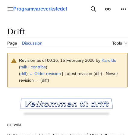
Jump
to
Programvareverkstedet
Main menu
Search
Appearance
Perso
content
Drift
Page
Discussion
Tools
Revision as of 00:16, 15 February 2026 by
Karolds
(
talk
|
contribs
)
(
diff
)
← Older revision
| Latest revision (diff) | Newer
revision → (diff)
sin wiki.