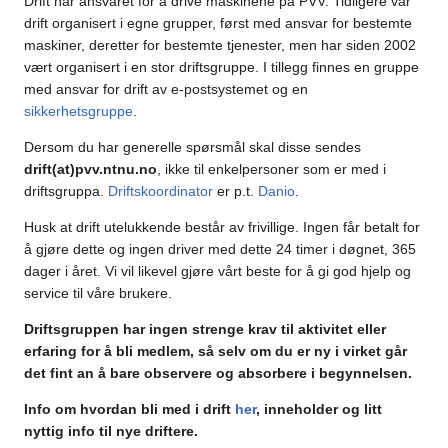
Drift har ansvaret for å drive maskinene på PVV. Tidligere var
drift organisert i egne grupper, først med ansvar for bestemte
maskiner, deretter for bestemte tjenester, men har siden 2002
vært organisert i en stor driftsgruppe. I tillegg finnes en gruppe
med ansvar for drift av e-postsystemet og en
sikkerhetsgruppe
.
Dersom du har generelle spørsmål skal disse sendes
drift(at)pvv.ntnu.no
, ikke til enkelpersoner som er med i
driftsgruppa.
Driftskoordinator
er p.t.
Danio
.
Husk at drift utelukkende består av frivillige. Ingen får betalt for
å gjøre dette og ingen driver med dette 24 timer i døgnet, 365
dager i året. Vi vil likevel gjøre vårt beste for å gi god hjelp og
service til våre brukere.
Driftsgruppen har ingen strenge krav til aktivitet eller
erfaring for å bli medlem, så selv om du er ny i virket går
det fint an å bare observere og absorbere i begynnelsen.
Info om hvordan bli med i drift
her
, inneholder og litt
nyttig info til nye driftere.