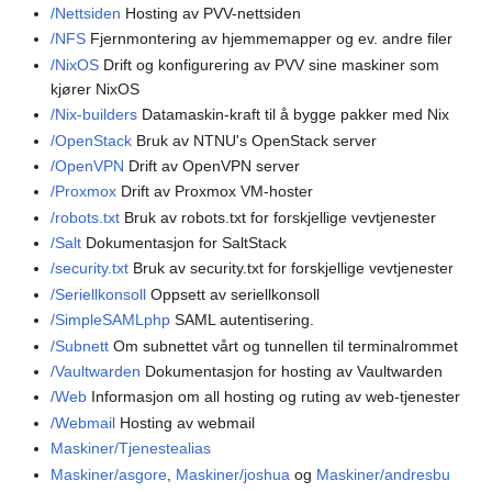
/Nettsiden
Hosting av PVV-nettsiden
/NFS
Fjernmontering av hjemmemapper og ev. andre filer
/NixOS
Drift og konfigurering av PVV sine maskiner som
kjører NixOS
/Nix-builders
Datamaskin-kraft til å bygge pakker med Nix
/OpenStack
Bruk av NTNU's OpenStack server
/OpenVPN
Drift av OpenVPN server
/Proxmox
Drift av Proxmox VM-hoster
/robots.txt
Bruk av robots.txt for forskjellige vevtjenester
/Salt
Dokumentasjon for SaltStack
/security.txt
Bruk av security.txt for forskjellige vevtjenester
/Seriellkonsoll
Oppsett av seriellkonsoll
/SimpleSAMLphp
SAML autentisering.
/Subnett
Om subnettet vårt og tunnellen til terminalrommet
/Vaultwarden
Dokumentasjon for hosting av Vaultwarden
/Web
Informasjon om all hosting og ruting av web-tjenester
/Webmail
Hosting av webmail
Maskiner/Tjenestealias
Maskiner/asgore
,
Maskiner/joshua
og
Maskiner/andresbu