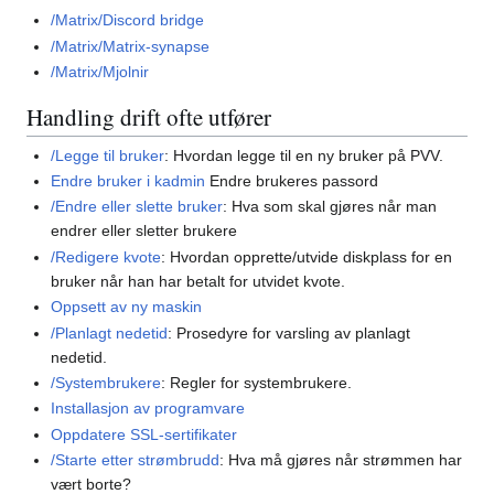
/Matrix/Discord bridge
/Matrix/Matrix-synapse
/Matrix/Mjolnir
Handling drift ofte utfører
/Legge til bruker
: Hvordan legge til en ny bruker på PVV.
Endre bruker i kadmin
Endre brukeres passord
/Endre eller slette bruker
: Hva som skal gjøres når man
endrer eller sletter brukere
/Redigere kvote
: Hvordan opprette/utvide diskplass for en
bruker når han har betalt for utvidet kvote.
Oppsett av ny maskin
/Planlagt nedetid
: Prosedyre for varsling av planlagt
nedetid.
/Systembrukere
: Regler for systembrukere.
Installasjon av programvare
Oppdatere SSL-sertifikater
/Starte etter strømbrudd
: Hva må gjøres når strømmen har
vært borte?